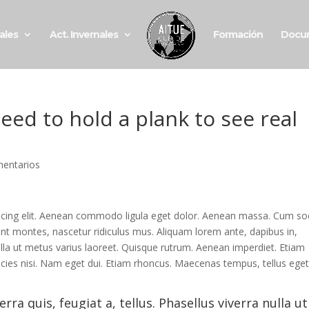
vales
Act. Invernales
Formación
Docu
eed to hold a plank to see real
entarios
scing elit. Aenean commodo ligula eget dolor. Aenean massa. Cum soc
t montes, nascetur ridiculus mus. Aliquam lorem ante, dapibus in,
 nulla ut metus varius laoreet. Quisque rutrum. Aenean imperdiet. Etiam
ltricies nisi. Nam eget dui. Etiam rhoncus. Maecenas tempus, tellus ege
rra quis, feugiat a, tellus. Phasellus viverra nulla ut