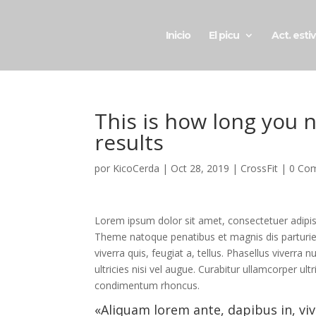
Inicio
El picu
Act. esti
This is how long you n
results
por
KicoCerda
|
Oct 28, 2019
|
CrossFit
|
0 Com
Lorem ipsum dolor sit amet, consectetuer adipi
Theme natoque penatibus et magnis dis parturien
viverra quis, feugiat a, tellus. Phasellus viverra
ultricies nisi vel augue. Curabitur ullamcorper u
condimentum rhoncus.
«Aliquam lorem ante, dapibus in, vive