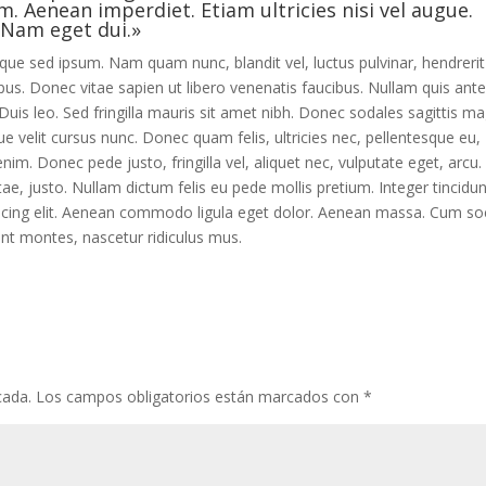
. Aenean imperdiet. Etiam ultricies nisi vel augue.
. Nam eget dui.»
ue sed ipsum. Nam quam nunc, blandit vel, luctus pulvinar, hendrerit 
us. Donec vitae sapien ut libero venenatis faucibus. Nullam quis ante
 Duis leo. Sed fringilla mauris sit amet nibh. Donec sodales sagittis m
velit cursus nunc. Donec quam felis, ultricies nec, pellentesque eu,
m. Donec pede justo, fringilla vel, aliquet nec, vulputate eget, arcu. 
ae, justo. Nullam dictum felis eu pede mollis pretium. Integer tincidun
scing elit. Aenean commodo ligula eget dolor. Aenean massa. Cum soc
nt montes, nascetur ridiculus mus.
cada.
Los campos obligatorios están marcados con
*