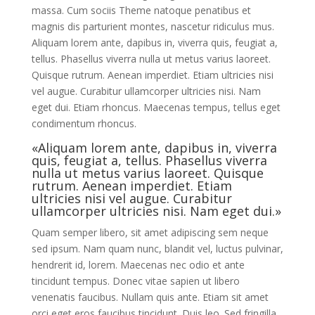
massa. Cum sociis Theme natoque penatibus et
magnis dis parturient montes, nascetur ridiculus mus.
Aliquam lorem ante, dapibus in, viverra quis, feugiat a,
tellus. Phasellus viverra nulla ut metus varius laoreet.
Quisque rutrum. Aenean imperdiet. Etiam ultricies nisi
vel augue. Curabitur ullamcorper ultricies nisi. Nam
eget dui. Etiam rhoncus. Maecenas tempus, tellus eget
condimentum rhoncus.
«Aliquam lorem ante, dapibus in, viverra
quis, feugiat a, tellus. Phasellus viverra
nulla ut metus varius laoreet. Quisque
rutrum. Aenean imperdiet. Etiam
ultricies nisi vel augue. Curabitur
ullamcorper ultricies nisi. Nam eget dui.»
Quam semper libero, sit amet adipiscing sem neque
sed ipsum. Nam quam nunc, blandit vel, luctus pulvinar,
hendrerit id, lorem. Maecenas nec odio et ante
tincidunt tempus. Donec vitae sapien ut libero
venenatis faucibus. Nullam quis ante. Etiam sit amet
orci eget eros faucibus tincidunt. Duis leo. Sed fringilla